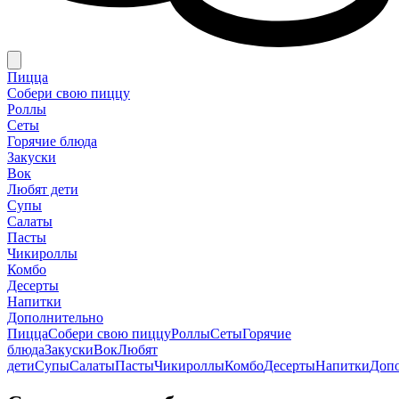
Пицца
Собери свою пиццу
Роллы
Сеты
Горячие блюда
Закуски
Вок
Любят дети
Супы
Салаты
Пасты
Чикироллы
Комбо
Десерты
Напитки
Дополнительно
Пицца
Собери свою пиццу
Роллы
Сеты
Горячие
блюда
Закуски
Вок
Любят
дети
Супы
Салаты
Пасты
Чикироллы
Комбо
Десерты
Напитки
Доп