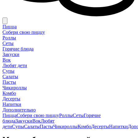
Пицца
Собери свою пиццу
Роллы
Сеты
Горячие блюда
Закуски
Вок
Любят дети
Супы
Салаты
Пасты
Чикироллы
Комбо
Десерты
Напитки
Дополнительно
Пицца
Собери свою пиццу
Роллы
Сеты
Горячие
блюда
Закуски
Вок
Любят
дети
Супы
Салаты
Пасты
Чикироллы
Комбо
Десерты
Напитки
Доп