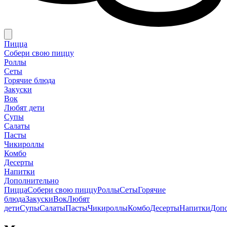
Пицца
Собери свою пиццу
Роллы
Сеты
Горячие блюда
Закуски
Вок
Любят дети
Супы
Салаты
Пасты
Чикироллы
Комбо
Десерты
Напитки
Дополнительно
Пицца
Собери свою пиццу
Роллы
Сеты
Горячие
блюда
Закуски
Вок
Любят
дети
Супы
Салаты
Пасты
Чикироллы
Комбо
Десерты
Напитки
Доп