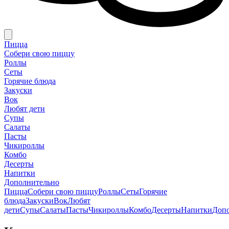
Пицца
Собери свою пиццу
Роллы
Сеты
Горячие блюда
Закуски
Вок
Любят дети
Супы
Салаты
Пасты
Чикироллы
Комбо
Десерты
Напитки
Дополнительно
Пицца
Собери свою пиццу
Роллы
Сеты
Горячие
блюда
Закуски
Вок
Любят
дети
Супы
Салаты
Пасты
Чикироллы
Комбо
Десерты
Напитки
Доп