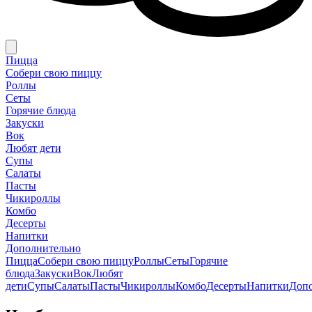
Пицца
Собери свою пиццу
Роллы
Сеты
Горячие блюда
Закуски
Вок
Любят дети
Супы
Салаты
Пасты
Чикироллы
Комбо
Десерты
Напитки
Дополнительно
Пицца
Собери свою пиццу
Роллы
Сеты
Горячие
блюда
Закуски
Вок
Любят
дети
Супы
Салаты
Пасты
Чикироллы
Комбо
Десерты
Напитки
Доп