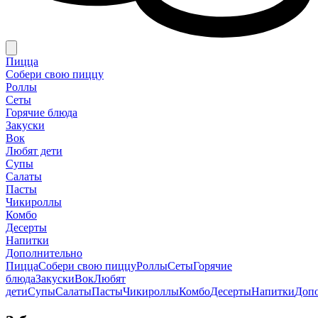
Пицца
Собери свою пиццу
Роллы
Сеты
Горячие блюда
Закуски
Вок
Любят дети
Супы
Салаты
Пасты
Чикироллы
Комбо
Десерты
Напитки
Дополнительно
Пицца
Собери свою пиццу
Роллы
Сеты
Горячие
блюда
Закуски
Вок
Любят
дети
Супы
Салаты
Пасты
Чикироллы
Комбо
Десерты
Напитки
Доп